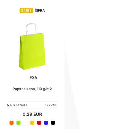
34183
ŠIFRA
LEXA
Papirna kesa, 110 g/m2
NA STANJU
127798
0.29 EUR