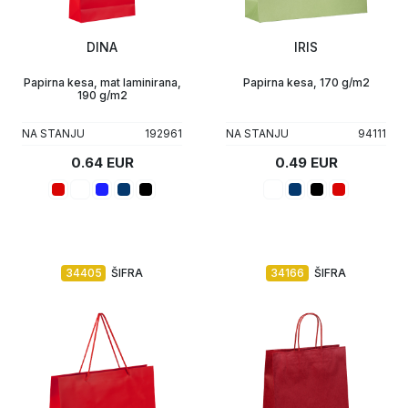
Upaljači
Tech portfolio
DINA
IRIS
Kompjuterska oprema
Papirna kesa, mat laminirana,
Papirna kesa, 170 g/m2
190 g/m2
NA STANJU
192961
NA STANJU
94111
0.64 EUR
0.49 EUR
34405
ŠIFRA
34166
ŠIFRA