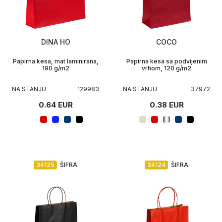
DINA HO
COCO
Papirna kesa, mat laminirana,
Papirna kesa sa podvijenim
190 g/m2
vrhom, 120 g/m2
NA STANJU
129983
NA STANJU
37972
0.64 EUR
0.38 EUR
34125
ŠIFRA
34124
ŠIFRA