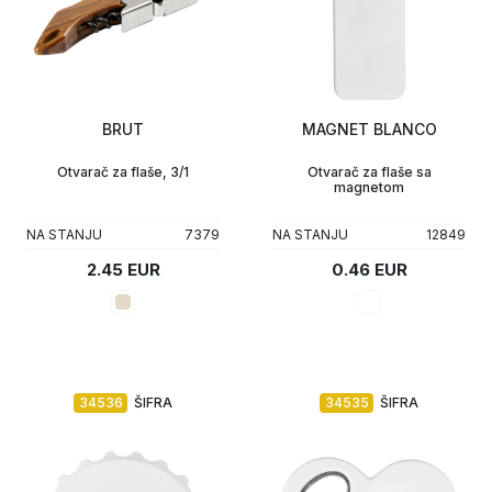
BRUT
MAGNET BLANCO
Otvarač za flaše, 3/1
Otvarač za flaše sa
magnetom
NA STANJU
7379
NA STANJU
12849
2.45 EUR
0.46 EUR
34536
ŠIFRA
34535
ŠIFRA