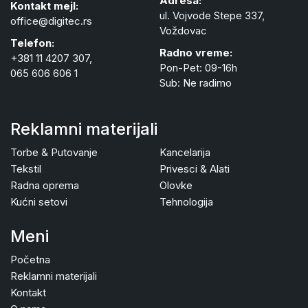
Adresa:
Kontakt mejl:
ul. Vojvode Stepe 337,
office@digitec.rs
Voždovac
Telefon:
Radno vreme:
+381 11 4207 307,
Pon-Pet: 09-16h
065 606 606 1
Sub: Ne radimo
Reklamni materijali
Torbe & Putovanje
Kancelarija
Tekstil
Privesci & Alati
Radna oprema
Olovke
Kućni setovi
Tehnologija
Meni
Početna
Reklamni materijali
Kontakt