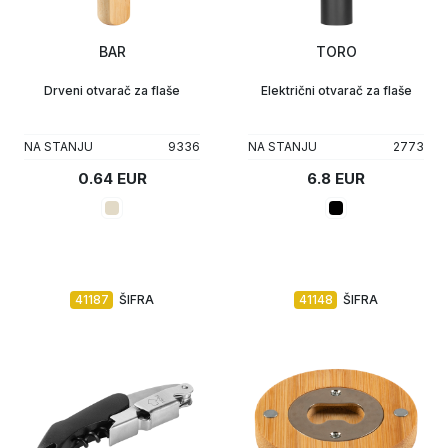
Upaljači
Tech portfolio
BAR
TORO
Kompjuterska oprema
Drveni otvarač za flaše
Električni otvarač za flaše
NA STANJU
9336
NA STANJU
2773
0.64 EUR
6.8 EUR
41187
ŠIFRA
41148
ŠIFRA