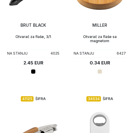
BRUT BLACK
MILLER
Otvarač za flaše, 3/1
Otvarač za flaše sa
magnetom
NA STANJU
4025
NA STANJU
6427
2.45 EUR
0.34 EUR
41125
ŠIFRA
34534
ŠIFRA