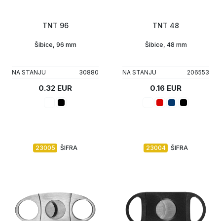
Upaljači
Tech portfolio
TNT 96
TNT 48
Kompjuterska oprema
Šibice, 96 mm
Šibice, 48 mm
NA STANJU
30880
NA STANJU
206553
0.32 EUR
0.16 EUR
23005
ŠIFRA
23004
ŠIFRA