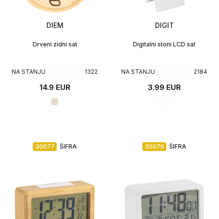
Upaljači
Tech portfolio
DIEM
DIGIT
Kompjuterska oprema
Drveni zidni sat
Digitalni stoni LCD sat
NA STANJU
1322
NA STANJU
2184
14.9 EUR
3.99 EUR
30077
ŠIFRA
30076
ŠIFRA