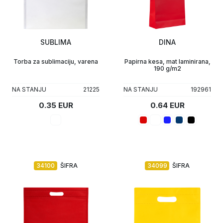
SUBLIMA
DINA
Torba za sublimaciju, varena
Papirna kesa, mat laminirana,
190 g/m2
NA STANJU
21225
NA STANJU
192961
0.35 EUR
0.64 EUR
34100
ŠIFRA
34099
ŠIFRA