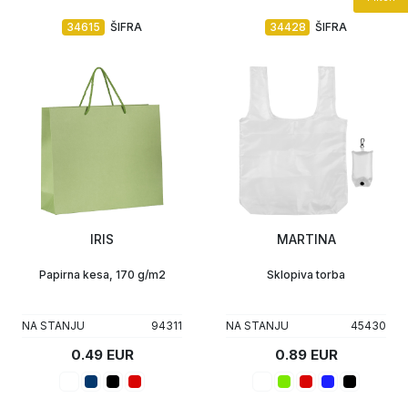
34615
ŠIFRA
34428
ŠIFRA
IRIS
MARTINA
Papirna kesa, 170 g/m2
Sklopiva torba
NA STANJU
94311
NA STANJU
45430
0.49 EUR
0.89 EUR