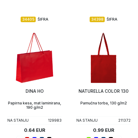
34405
ŠIFRA
34398
ŠIFRA
DINA HO
NATURELLA COLOR 130
Papirna kesa, mat laminirana,
Pamučna torba, 130 g/m2
190 g/m2
NA STANJU
129983
NA STANJU
211372
0.64 EUR
0.99 EUR