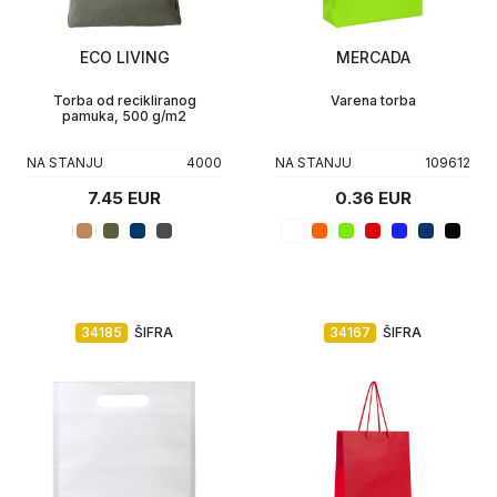
Upaljači
Tech portfolio
ECO LIVING
MERCADA
Kompjuterska oprema
Torba od recikliranog
Varena torba
pamuka, 500 g/m2
NA STANJU
4000
NA STANJU
109612
7.45 EUR
0.36 EUR
34185
ŠIFRA
34167
ŠIFRA