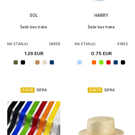
Upaljači
Tech portfolio
SOL
HARRY
Kompjuterska oprema
Šešir bez trake
Šešir bez trake
NA STANJU
28659
NA STANJU
41653
1.29 EUR
0.75 EUR
53018
ŠIFRA
53675
ŠIFRA