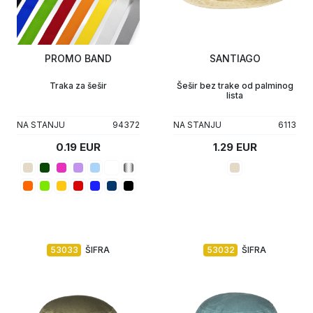
PROMO BAND
SANTIAGO
Traka za šešir
Šešir bez trake od palminog
lista
NA STANJU
94372
NA STANJU
6113
0.19 EUR
1.29 EUR
53033
ŠIFRA
53032
ŠIFRA