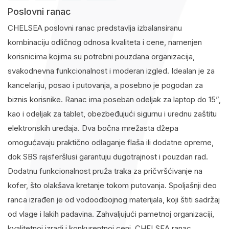
Poslovni ranac
CHELSEA poslovni ranac predstavlja izbalansiranu
kombinaciju odličnog odnosa kvaliteta i cene, namenjen
korisnicima kojima su potrebni pouzdana organizacija,
svakodnevna funkcionalnost i moderan izgled. Idealan je za
kancelariju, posao i putovanja, a posebno je pogodan za
biznis korisnike. Ranac ima poseban odeljak za laptop do 15”,
kao i odeljak za tablet, obezbeđujući sigurnu i urednu zaštitu
elektronskih uređaja. Dva bočna mrežasta džepa
omogućavaju praktično odlaganje flaša ili dodatne opreme,
dok SBS rajsferšlusi garantuju dugotrajnost i pouzdan rad.
Dodatnu funkcionalnost pruža traka za pričvršćivanje na
kofer, što olakšava kretanje tokom putovanja. Spoljašnji deo
ranca izrađen je od vodoodbojnog materijala, koji štiti sadržaj
od vlage i lakih padavina. Zahvaljujući pametnoj organizaciji,
kvalitetnoj izradi i konkurentnoj ceni, CHELSEA ranac