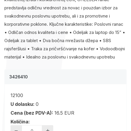
predstavlja odličnu vrednost za novac i pouzdan izbor za
svakodnevnu poslovnu upotrebu, ali i za promotivne i
korporativne poklone. Ključne karakteristike: Poslovni ranac
• Odličan odnos kvaliteta i cene • Odeljak za laptop do 15” •
Odeljak za tablet • Dva bočna mrežasta džepa • SBS
rajsferšlusi • Traka za pričvršćivanje na kofer • Vodoodbojni
materijal • Idealno za poslovnu i svakodnevnu upotrebu
3426410
12100
U dolasku:
0
Cena (bez PDV-A):
16.5 EUR
Količina: