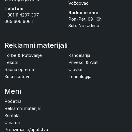
Voždovac
Telefon:
Radno vreme:
+381 11 4207 307,
Pon-Pet: 09-16h
065 606 606 1
Sub: Ne radimo
Reklamni materijali
Torbe & Putovanje
Kancelarija
Tekstil
Privesci & Alati
Radna oprema
Olovke
Kućni setovi
Tehnologija
Meni
Početna
Reklamni materijali
Kontakt
O nama
Preuzimanje/uputstva