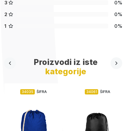
3
0%
2
0%
1
0%
Proizvodi iz iste
kategorije
34035
ŠIFRA
34061
ŠIFRA