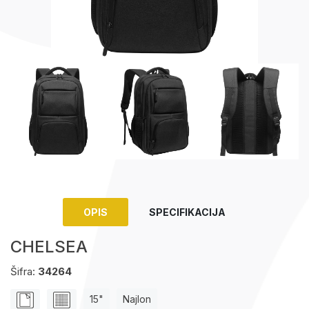
Upaljači
Tech portfolio
Kompjuterska oprema
OPIS
SPECIFIKACIJA
CHELSEA
Šifra:
34264
15"
Najlon