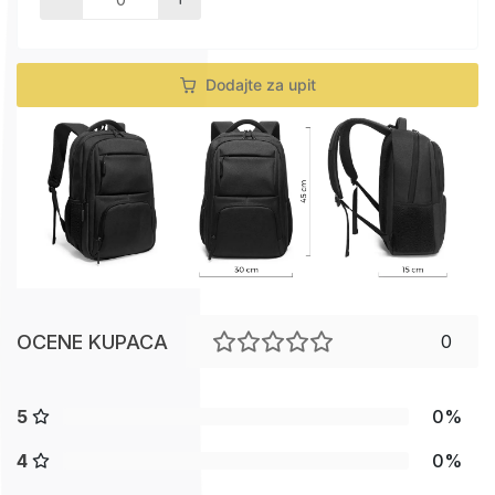
Dodajte za upit
OCENE KUPACA
0
5
0%
4
0%